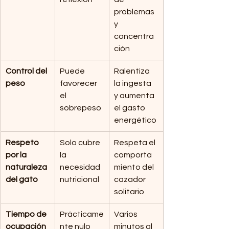
problemas 
y 
concentra
ción
Control del 
Puede 
Ralentiza 
peso
favorecer 
la ingesta 
el 
y aumenta 
sobrepeso
el gasto 
energético
Respeto 
Solo cubre 
Respeta el 
por la 
la 
comporta
naturaleza 
necesidad 
miento del 
del gato
nutricional
cazador 
solitario
Tiempo de 
Prácticame
Varios 
ocupación
nte nulo
minutos al 