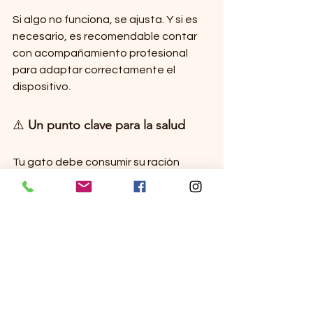
Si algo no funciona, se ajusta. Y si es 
necesario, es recomendable contar 
con acompañamiento profesional 
para adaptar correctamente el 
dispositivo.
⚠️
 Un punto clave para la salud
Tu gato debe consumir su ración 
habitual — o casi — dentro de las 36 
a 72 horas posteriores a la 
introducción.
Un gato que no come lo suficiente, 
especialmente si tiene sobrepeso, 
puede desarrollar complicaciones 
serias.