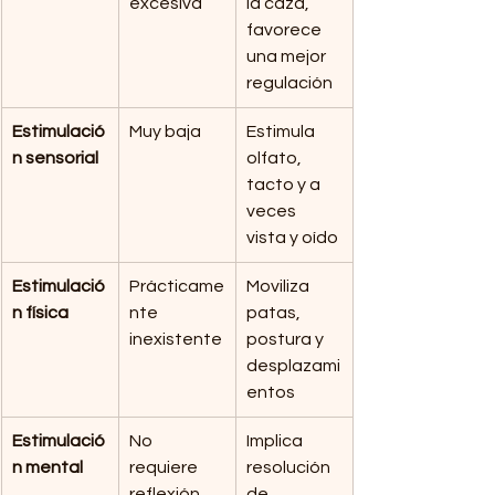
excesiva
la caza, 
favorece 
una mejor 
regulación
Estimulació
Muy baja
Estimula 
n sensorial
olfato, 
tacto y a 
veces 
vista y oído
Estimulació
Prácticame
Moviliza 
n física
nte 
patas, 
inexistente
postura y 
desplazami
entos
Estimulació
No 
Implica 
n mental
requiere 
resolución 
reflexión
de 