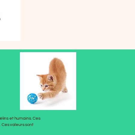
élins et humains. Ces
 Ces valeurs sont