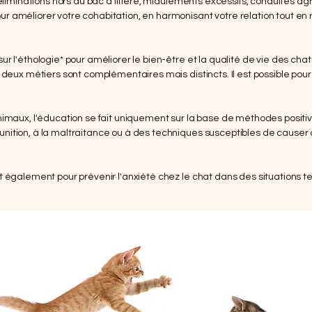
 éliminations hors du bac à litière, miaulements excessifs, conduites ag
 améliorer votre cohabitation, en harmonisant votre relation tout en 
r l'éthologie* pour améliorer le bien-être et la qualité de vie des chat
 deux métiers sont complémentaires mais distincts. Il est possible pour 
nimaux, l'éducation se fait uniquement sur la base de méthodes positive
ition, à la maltraitance ou à des techniques susceptibles de causer du
t également pour prévenir l'anxiété chez le chat dans des situations 