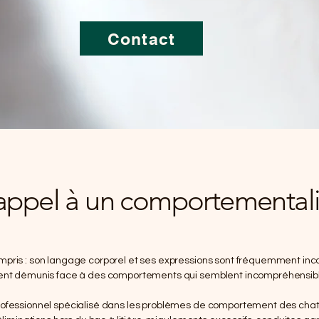
Contact
 appel à un comportementalis
mpris : son langage corporel et ses expressions sont fréquemment inc
uvent démunis face à des comportements qui semblent incompréhensib
rofessionnel spécialisé dans les problèmes de comportement des chats.