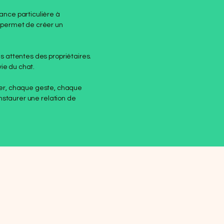
ance particulière à
 permet de créer un
es attentes des propriétaires.
ie du chat.
ter, chaque geste, chaque
instaurer une relation de