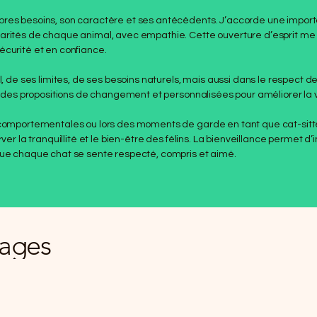
pres besoins, son caractère et ses antécédents. J’accorde une import
larités de chaque animal, avec empathie. Cette ouverture d’esprit me
écurité et en confiance.
l, de ses limites, de ses besoins naturels, mais aussi dans le respect d
re des propositions de changement et personnalisées pour améliorer la v
s comportementales ou lors des moments de garde en tant que cat-sit
ver la tranquillité et le bien-être des félins. La bienveillance permet d’
que chaque chat se sente respecté, compris et aimé.
nages