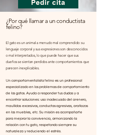
Pedir cita
¿Por qué llamar a un conductista
felino?
El gato es un animal a menudo mal comprendido: su
lenguaje corporal y sus expresiones son desconocidos
o mal interpretados, lo que puede hacer que sus
dueños se sientan perdidos ante comportamientos que
parecen inexplicables.
Un comportamentalista felino es un profesional
especializado en los problemas de comportamiento
de los gatos. Ayuda a responder tus dudas y a
encontrar soluciones: uso inadecuado del arenero,
maullidos excesivos, conductas agresivas, arañazos
en los muebles, etc. Su misión es acompañarte
para mejorar la convivencia, armonizando la
relación con tu gato, respetando siempre su
naturaleza y reduciendo el estrés.