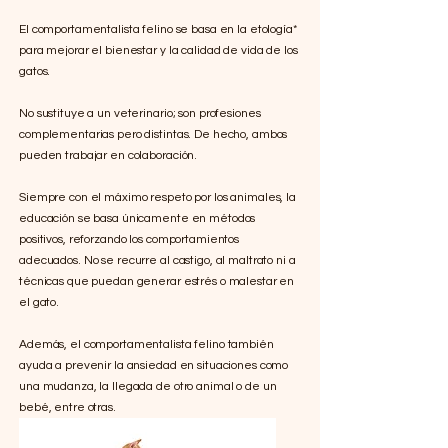
El comportamentalista felino se basa en la etología*
para mejorar el bienestar y la calidad de vida de los
gatos.
No sustituye a un veterinario; son profesiones
complementarias pero distintas. De hecho, ambos
pueden trabajar en colaboración.
Siempre con el máximo respeto por los animales, la
educación se basa únicamente en métodos
positivos, reforzando los comportamientos
adecuados. No se recurre al castigo, al maltrato ni a
técnicas que puedan generar estrés o malestar en
el gato.
Además, el comportamentalista felino también
ayuda a prevenir la ansiedad en situaciones como
una mudanza, la llegada de otro animal o de un
bebé, entre otras.