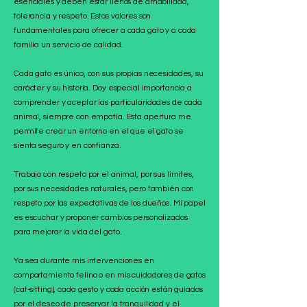
esenciales y deben estar llenos de amabilidad,
tolerancia y respeto. Estos valores son
fundamentales para ofrecer a cada gato y a cada
familia un servicio de calidad.
Cada gato es único, con sus propias necesidades, su
carácter y su historia. Doy especial importancia a
comprender y aceptar las particularidades de cada
animal, siempre con empatía. Esta apertura me
permite crear un entorno en el que el gato se
sienta seguro y en confianza.
Trabajo con respeto por el animal, por sus límites,
por sus necesidades naturales, pero también con
respeto por las expectativas de los dueños. Mi papel
es escuchar y proponer cambios personalizados
para mejorar la vida del gato.
Ya sea durante mis intervenciones en
comportamiento felino o en mis cuidadores de gatos
(cat-sitting), cada gesto y cada acción están guiados
por el deseo de preservar la tranquilidad y el