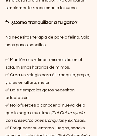
esta cosa rara a mi lado?”. No comparan, 
simplemente reaccionan a lo nuevo.
🐾 
¿Cómo tranquilizar a tu gato?
No necesitas terapia de pareja felina. Solo 
unos pasos sencillos:
✅ Mantén sus rutinas: mismo sitio en el 
sofá, mismos horarios de mimos.
✅ Crea un refugio para él: tranquilo, propio, 
y si es en altura, mejor.
✅ Dale tiempo: los gatos necesitan 
adaptación.
✅ No lo fuerces a conocer al nuevo: deja 
que lo haga a su ritmo. 
(Pat Cat te ayuda 
con presentaciones tranquilas y exitosas).
✅ Enriquecer su entorno: juegos, snacks, 
caricias… ¡felicidad felina! 
(Pat Cat también 